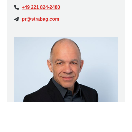
+49 221 824-2480
pr@strabag.com
Sven Nölting
PR-Referent