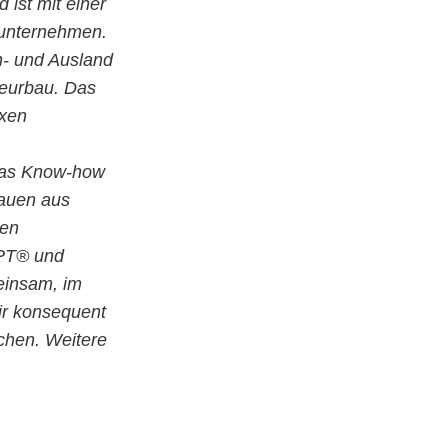
d ist mit einer
uunternehmen.
In- und Ausland
ieurbau. Das
exen
 das Know-how
Bauen aus
ten
EPT® und
meinsam, im
ir konsequent
chen. Weitere