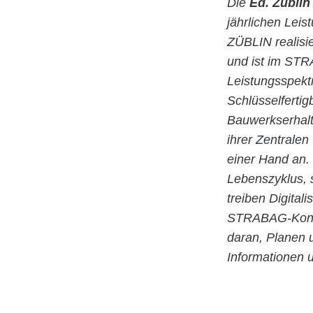
Die
Ed. Züblin
jährlichen Lei
ZÜBLIN realisie
und ist im STR
Leistungsspekt
Schlüsselfertig
Bauwerkserhalt
ihrer Zentrale
einer Hand an.
Lebenszyklus,
treiben Digital
STRABAG-Konzer
daran, Planen 
Informationen 