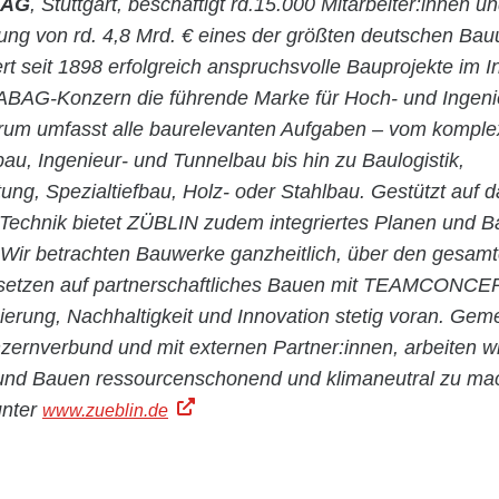
 AG
, Stuttgart, beschäftigt rd.15.000 Mitarbeiter:innen un
stung von rd. 4,8 Mrd. € eines der größten deutschen Ba
rt seit 1898 erfolgreich anspruchsvolle Bauprojekte im 
ABAG-Konzern die führende Marke für Hoch- und Ingen
rum umfasst alle baurelevanten Aufgaben – vom kompl
bau, Ingenieur- und Tunnelbau bis hin zu Baulogistik,
ung, Spezialtiefbau, Holz- oder Stahlbau. Gestützt auf
n Technik bietet ZÜBLIN zudem integriertes Planen und 
 Wir betrachten Bauwerke ganzheitlich, über den gesam
 setzen auf partnerschaftliches Bauen mit TEAMCONC
isierung, Nachhaltigkeit und Innovation stetig voran. Ge
nverbund und mit externen Partner:innen, arbeiten w
und Bauen ressourcenschonend und klimaneutral zu ma
unter
www.zueblin.de