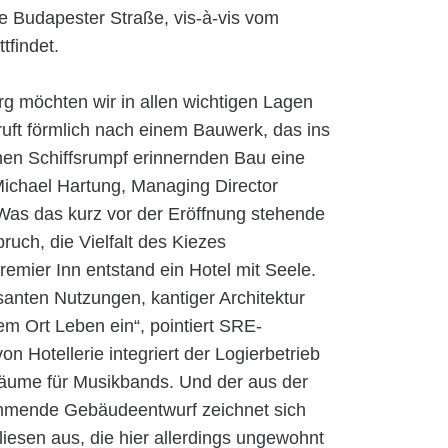
e Budapester Straße, vis-à-vis vom
tfindet.
g möchten wir in allen wichtigen Lagen
ruft förmlich nach einem Bauwerk, das ins
nen Schiffsrumpf erinnernden Bau eine
ichael Hartung, Managing Director
Was das kurz vor der Eröffnung stehende
ruch, die Vielfalt des Kiezes
remier Inn entstand ein Hotel mit Seele.
anten Nutzungen, kantiger Architektur
m Ort Leben ein“, pointiert SRE-
n Hotellerie integriert der Logierbetrieb
äume für Musikbands. Und der aus der
ammende Gebäudeentwurf zeichnet sich
liesen aus, die hier allerdings ungewohnt