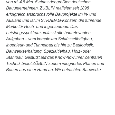
von rd. 4,8 Mrd. € eines der größten deutschen
Bauunternehmen. ZÜBLIN realisiert seit 1898
erfolgreich anspruchsvolle Bauprojekte im In- und
Ausland und ist im STRABAG-Konzern die führende
Marke für Hoch- und Ingenieurbau. Das
Leistungsspektrum umfasst alle baurelevanten
Aufgaben – vom komplexen Schlüsselfertigbau,
Ingenieur- und Tunnelbau bis hin zu Baulogistik,
Bauwerkserhaltung, Spezialtiefbau, Holz- oder
Stahlbau. Gestützt auf das Know-how ihrer Zentralen
Technik bietet ZÜBLIN zudem integriertes Planen und
Bauen aus einer Hand an. Wir betrachten Bauwerke
ganzheitlich, über den gesamten Lebenszyklus, setzen
auf partnerschaftliches Bauen mit TEAMCONCEPT®
und treiben Digitalisierung, Nachhaltigkeit und
Innovation stetig voran. Gemeinsam, im STRABAG-
Konzernverbund und mit externen Partner:innen,
arbeiten wir konsequent daran, Planen und Bauen
ressourcenschonend und klimaneutral zu machen.