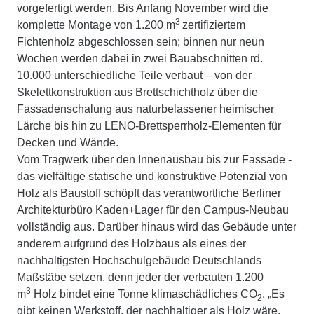
vorgefertigt werden. Bis Anfang November wird die
3
komplette Montage von 1.200 m
zertifiziertem
Fichtenholz abgeschlossen sein; binnen nur neun
Wochen werden dabei in zwei Bauabschnitten rd.
10.000 unterschiedliche Teile verbaut – von der
Skelettkonstruktion aus Brettschichtholz über die
Fassadenschalung aus naturbelassener heimischer
Lärche bis hin zu LENO-Brettsperrholz-Elementen für
Decken und Wände.
Vom Tragwerk über den Innenausbau bis zur Fassade -
das vielfältige statische und konstruktive Potenzial von
Holz als Baustoff schöpft das verantwortliche Berliner
Architekturbüro Kaden+Lager für den Campus-Neubau
vollständig aus. Darüber hinaus wird das Gebäude unter
anderem aufgrund des Holzbaus als eines der
nachhaltigsten Hochschulgebäude Deutschlands
Maßstäbe setzen, denn jeder der verbauten 1.200
3
m
Holz bindet eine Tonne klimaschädliches CO
. „Es
2
gibt keinen Werkstoff, der nachhaltiger als Holz wäre.