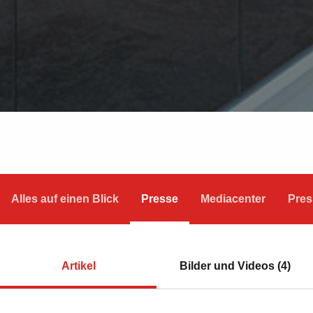
Alles auf einen Blick
Presse
Mediacenter
Pres
Artikel
Bilder und Videos (4)