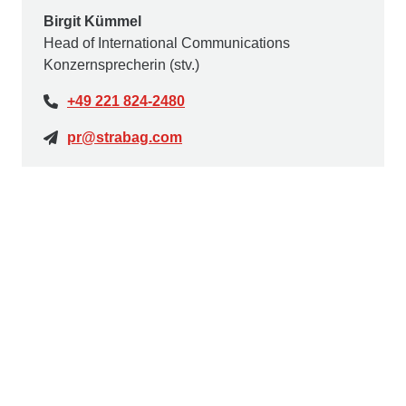
Birgit Kümmel
Head of International Communications
Konzernsprecherin (stv.)
+49 221 824-2480
pr@strabag.com
Ed. Züblin AG
Die
Ed. Züblin AG
, Stuttgart, beschäftigt rd.15.000
Mitarbeiter:innen und ist mit einer jährlichen Leistung
von rd. 4,8 Mrd. € eines der größten deutschen
Bauunternehmen. ZÜBLIN realisiert seit 1898
erfolgreich anspruchsvolle Bauprojekte im In- und
Ausland und ist im STRABAG-Konzern die führende
Marke für Hoch- und Ingenieurbau. Das
Leistungsspektrum umfasst alle baurelevanten