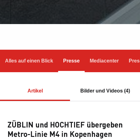
Alles auf einen Blick
Presse
Mediacenter
Pres
Artikel
Bilder und Videos (4)
ZÜBLIN und HOCHTIEF übergeben
Metro-Linie M4 in Kopenhagen