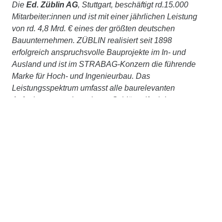
Die
Ed. Züblin AG
, Stuttgart, beschäftigt rd.15.000
Mitarbeiter:innen und ist mit einer jährlichen Leistung
von rd. 4,8 Mrd. € eines der größten deutschen
Bauunternehmen. ZÜBLIN realisiert seit 1898
erfolgreich anspruchsvolle Bauprojekte im In- und
Ausland und ist im STRABAG-Konzern die führende
Marke für Hoch- und Ingenieurbau. Das
Leistungsspektrum umfasst alle baurelevanten
Aufgaben – vom komplexen Schlüsselfertigbau,
Ingenieur- und Tunnelbau bis hin zu Baulogistik,
Bauwerkserhaltung, Spezialtiefbau, Holz- oder
Stahlbau. Gestützt auf das Know-how ihrer Zentralen
Technik bietet ZÜBLIN zudem integriertes Planen und
Bauen aus einer Hand an. Wir betrachten Bauwerke
ganzheitlich, über den gesamten Lebenszyklus, setzen
auf partnerschaftliches Bauen mit TEAMCONCEPT®
und treiben Digitalisierung, Nachhaltigkeit und
Innovation stetig voran. Gemeinsam, im STRABAG-
Konzernverbund und mit externen Partner:innen,