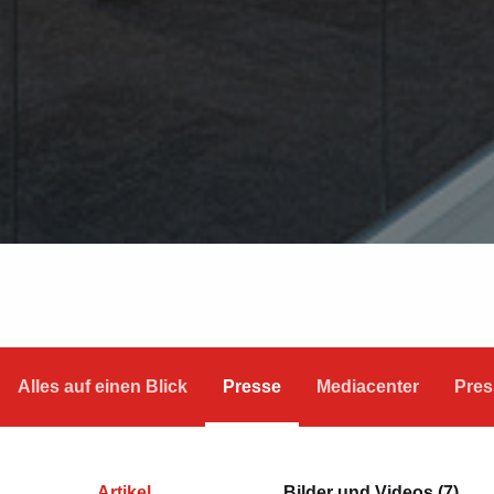
Alles auf einen Blick
Presse
Mediacenter
Pres
Artikel
Bilder und Videos (7)