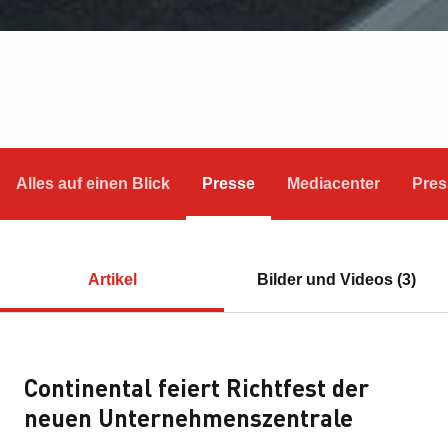
Alles auf einen Blick
Presse
Mediacenter
Pres
Artikel
Bilder und Videos (3)
Continental feiert Richtfest der
neuen Unternehmenszentrale