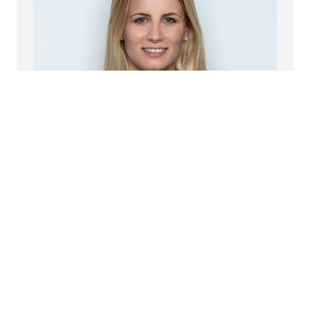
Angela Emmerich Klemmer
Pressesprecherin Deutschland
+49 221 824-4025
pr@strabag.com
STRABAG AG, Köln
Die Erfolgsgeschichte der
STRABAG AG
, Köln, begann