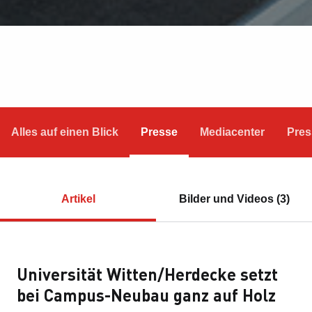
Alles auf einen Blick
Presse
Mediacenter
Pres
Artikel
Bilder und Videos (3)
Universität Witten/Herdecke setzt
bei Campus-Neubau ganz auf Holz