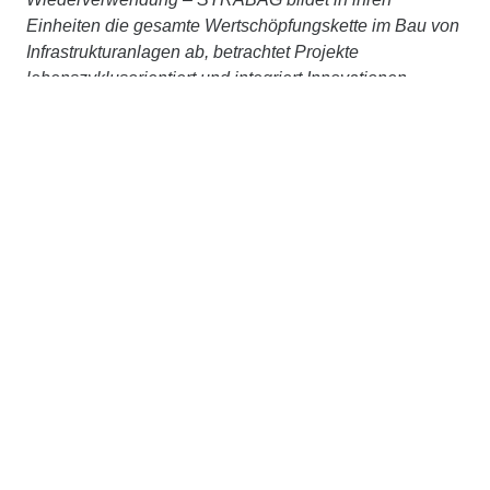
Einheiten die gesamte Wertschöpfungskette im Bau von
Infrastrukturanlagen ab, betrachtet Projekte
lebenszyklusorientiert und integriert Innovationen,
Digitalisierung und Nachhaltigkeit konsequent in ihre
Prozesse. Gemeinsam, im Schulterschluss mit starken
Partner:innen, verfolgt das Unternehmen ein klares Ziel:
Bauen ressourcenschonend und klimaneutral zu
machen. Weitere Informationen unter
www.strabag.de
Kontakt
STRABAG SE
Donau-City-Str. 9