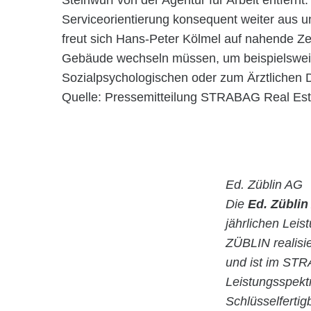
Steinwurf von der Agentur für Arbeit entfernt
Serviceorientierung konsequent weiter aus un
freut sich Hans-Peter Kölmel auf nahende Z
Gebäude wechseln müssen, um beispielswei
Sozialpsychologischen oder zum Ärztlichen 
Quelle: Pressemitteilung STRABAG Real E
Ed. Züblin AG
Die
Ed. Züblin
jährlichen Lei
ZÜBLIN realisie
und ist im STR
Leistungsspekt
Schlüsselfertig