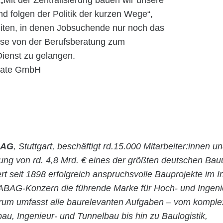
. „Mit der Zentralisierung bauen wir unsere
d folgen der Politik der kurzen Wege“,
eiten, in denen Jobsuchende nur noch das
se von der Berufsberatung zum
Dienst zu gelangen.
state GmbH
 AG
, Stuttgart, beschäftigt rd.15.000 Mitarbeiter:innen un
stung von rd. 4,8 Mrd. € eines der größten deutschen Ba
rt seit 1898 erfolgreich anspruchsvolle Bauprojekte im 
ABAG-Konzern die führende Marke für Hoch- und Ingen
rum umfasst alle baurelevanten Aufgaben – vom kompl
bau, Ingenieur- und Tunnelbau bis hin zu Baulogistik,