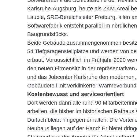
Softwarefabrik die Schlusssteine der Revital
Karlsruhe-Augsburg, heute als ZKM-Areal beka
Lauble, SRE-Bereichsleiter Freiburg, allen a
Softwarefabrik entsteht parallel im nördliche
Baugrundstücks.
Beide Gebäude zusammengenommen besitzen
54 Tiefgaragenstellplätze und werden von 
erbaut. Voraussichtlich im Frühjahr 2020 we
den neuen Firmensitz in der repräsentativen 
und das Jobcenter Karlsruhe den modernen, 
Gebäudeteil mit verklinkerter Wärmeverbun
Kostenbewusst und serviceorientiert
Dort werden dann alle rund 90 Mitarbeiterinn
arbeiten, die bisher im historischen Rathau
Durlach bleibt hingegen erhalten. Die Vortei
Neubaus liegen auf der Hand: Er bietet dring