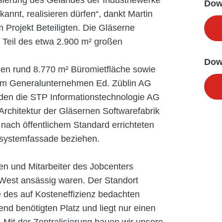
isierung des Geländes der Industriewerke
Dow
nnt, realisieren dürfen“, dankt Martin
m Projekt Beteiligten. Die Gläserne
n Teil des etwa 2.900 m² großen
Dow
 rund 8.770 m² Büromietfläche sowie
dem Generalunternehmen Ed. Züblin AG
rden die STP Informationstechnologie AG
Architektur der Gläsernen Softwarefabrik
nach öffentlichem Standard errichteten
dsystemfassade beziehen.
en und Mitarbeiter des Jobcenters
s West ansässig waren. Der Standort
le des auf Kosteneffizienz bedachten
end benötigten Platz und liegt nur einen