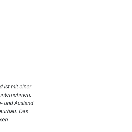
d ist mit einer
uunternehmen.
In- und Ausland
ieurbau. Das
exen