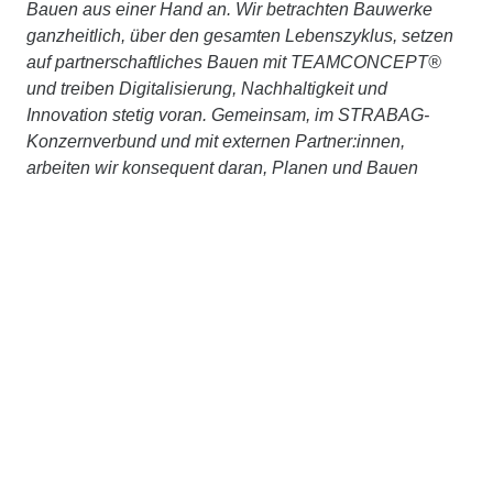
Bauen aus einer Hand an. Wir betrachten Bauwerke
ganzheitlich, über den gesamten Lebenszyklus, setzen
auf partnerschaftliches Bauen mit TEAMCONCEPT®
und treiben Digitalisierung, Nachhaltigkeit und
Innovation stetig voran. Gemeinsam, im STRABAG-
Konzernverbund und mit externen Partner:innen,
arbeiten wir konsequent daran, Planen und Bauen
ressourcenschonend und klimaneutral zu machen.
Weitere Informationen unter
www.zueblin.de
Kontakt
STRABAG SE
Donau-City-Str. 9
1220 Wien