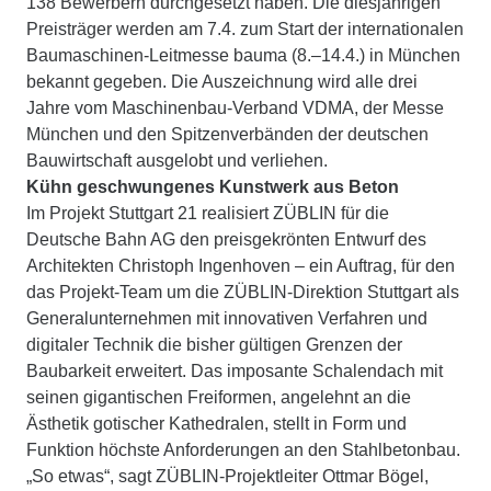
138 Bewerbern durchgesetzt haben. Die diesjährigen
Preisträger werden am 7.4. zum Start der internationalen
Baumaschinen-Leitmesse bauma (8.–14.4.) in München
bekannt gegeben. Die Auszeichnung wird alle drei
Jahre vom Maschinenbau-Verband VDMA, der Messe
München und den Spitzenverbänden der deutschen
Bauwirtschaft ausgelobt und verliehen.
Kühn geschwungenes Kunstwerk aus Beton
Im Projekt Stuttgart 21 realisiert ZÜBLIN für die
Deutsche Bahn AG den preisgekrönten Entwurf des
Architekten Christoph Ingenhoven – ein Auftrag, für den
das Projekt-Team um die ZÜBLIN-Direktion Stuttgart als
Generalunternehmen mit innovativen Verfahren und
digitaler Technik die bisher gültigen Grenzen der
Baubarkeit erweitert. Das imposante Schalendach mit
seinen gigantischen Freiformen, angelehnt an die
Ästhetik gotischer Kathedralen, stellt in Form und
Funktion höchste Anforderungen an den Stahlbetonbau.
„So etwas“, sagt ZÜBLIN-Projektleiter Ottmar Bögel,