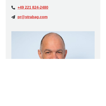
+49 221 824-2480
pr@strabag.com
Sven Nölting
PR-Referent