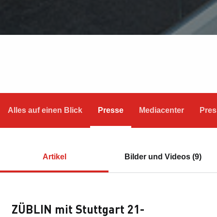
Alles auf einen Blick
Presse
Mediacenter
Pres
Artikel
Bilder und Videos (9)
ZÜBLIN mit Stuttgart 21-