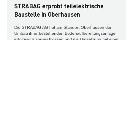
STRABAG erprobt teilelektrische
Baustelle in Oberhausen
Die STRABAG AG hat am Standort Oberhausen den
Umbau ihrer bestehenden Bodenaufbereitungsanlage
erfolgreich abgeschlossen und die Umsetzung mit einer
teilelektrischen Baustelle unter realen Bedingungen
getestet.
Weiterlesen
IR-NEWS