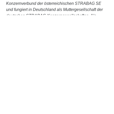
Konzernverbund der österreichischen STRABAG SE
und fungiert in Deutschland als Muttergesellschaft der
deutschen STRABAG-Konzerngesellschaften. Als
deutsche Marktführerin im Verkehrswegebau
erwirtschaftet das Unternehmen in diesem Geschäftsfeld
mit rund 15.000 Mitarbeiter:innen eine Jahresleistung
von ca. 4 Mrd. €. Von der digitalen Planung über die
Baustoffgewinnung und -produktion, den Bau der
Projekte, die Wartung und Unterhaltung durch eigene
Straßenbetriebsdienste bis hin zum Abriss und der
Wiederverwendung – STRABAG bildet in ihren
Einheiten die gesamte Wertschöpfungskette im Bau von
Infrastrukturanlagen ab, betrachtet Projekte
lebenszyklusorientiert und integriert Innovationen,
Digitalisierung und Nachhaltigkeit konsequent in ihre
Prozesse. Gemeinsam, im Schulterschluss mit starken
Partner:innen, verfolgt das Unternehmen ein klares Ziel:
Bauen ressourcenschonend und klimaneutral zu
machen. Weitere Informationen unter