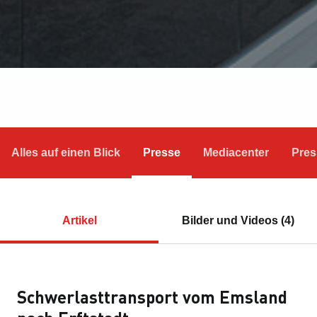
Alles auf einen Blick
Presse
Mediacenter
Pres
Artikel
Bilder und Videos (4)
Schwerlasttransport vom Emsland