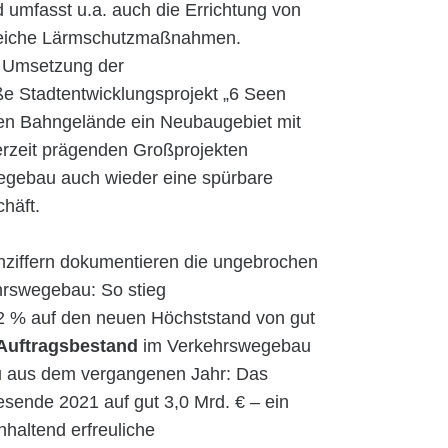
d umfasst u.a. auch die Errichtung von
reiche Lärmschutzmaßnahmen.
 Umsetzung der
 Stadtentwicklungsprojekt „6 Seen
en Bahngelände ein Neubaugebiet mit
erzeit prägenden Großprojekten
gebau auch wieder eine spürbare
häft.
nziffern dokumentieren die ungebrochen
rswegebau: So stieg
2 % auf den neuen Höchststand von gut
Auftragsbestand
im Verkehrswegebau
au aus dem vergangenen Jahr: Das
esende 2021 auf gut 3,0 Mrd. € – ein
haltend erfreuliche