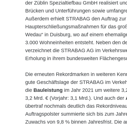
der Züblin Spezialtiefbau GmbH realisiert un
Brücken und Unterführungen sowie umfang
Außerdem erhielt STRABAG den Auftrag zur
Haupterschließungsmaßnahmen für das große
Wedau“ in Duisburg, wo auf einem ehemalig
3.000 Wohneinheiten entsteht. Neben den d
verzeichnet die STRABAG AG im Verkehrswe
Erholung in ihrem bundesweiten Flächengesc
Die erneuten Rekordmarken in weiteren Ken
gute Geschäftslage der STRABAG im Verkeh
die
Bauleistung
im Jahr 2021 um weitere 3,
3,2 Mrd. € (Vorjahr: 3,1 Mrd.). Und auch der
übertraf nochmals deutlich das Rekordnive
Auftragspolster summierte sich bis zum Jahr
Zuwachs von 9,8 % binnen Jahresfrist. Die an