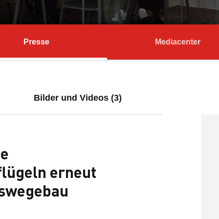
Presse
Mediacenter
Bilder und Videos (3)
ße
flügeln erneut
rswegebau