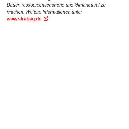
Bauen ressourcenschonend und klimaneutral zu
machen. Weitere Informationen unter
www.strabag.de
Ed. Züblin AG
Die
Ed. Züblin AG
, Stuttgart, beschäftigt rd.15.000
Mitarbeiter:innen und ist mit einer jährlichen Leistung
von rd. 4,8 Mrd. € eines der größten deutschen
Bauunternehmen. ZÜBLIN realisiert seit 1898
erfolgreich anspruchsvolle Bauprojekte im In- und
Ausland und ist im STRABAG-Konzern die führende
Marke für Hoch- und Ingenieurbau. Das
Leistungsspektrum umfasst alle baurelevanten
Aufgaben – vom komplexen Schlüsselfertigbau,
Ingenieur- und Tunnelbau bis hin zu Baulogistik,
Bauwerkserhaltung, Spezialtiefbau, Holz- oder
Stahlbau. Gestützt auf das Know-how ihrer Zentralen
Technik bietet ZÜBLIN zudem integriertes Planen und