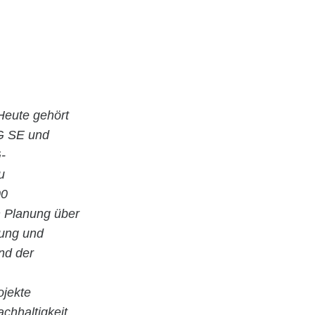
Heute gehört
G SE und
-
u
00
en Planung über
tung und
nd der
ojekte
achhaltigkeit