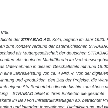
Köln
chichte der
STRABAG AG
, Köln, begann im Jahr 1923. 
en zum Konzernverbund der österreichischen STRABA
utschland als Muttergesellschaft der deutschen STRABAG
chaften. Als deutsche Marktführerin im Verkehrswegeba
 das Unternehmen in diesem Geschäftsfeld mit rund 15.0
en eine Jahresleistung von ca. 4 Mrd. €. Von der digital
winnung und -produktion, den Bau der Projekte, die War
urch eigene Straßenbetriebsdienste bis hin zum Abriss u
ng – STRABAG bildet in ihren Einheiten die gesamte
ette im Bau von Infrastrukturanlagen ab, betrachtet Pr
entiert und integriert Innovationen, Digitalisierung und N