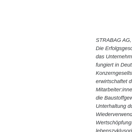
STRABAG AG, 
Die Erfolgsges
das Unternehm
fungiert in De
Konzerngesells
erwirtschaftet
Mitarbeiter:inn
die Baustoffge
Unterhaltung d
Wiederverwendu
Wertschöpfungsk
lebenszyklusori