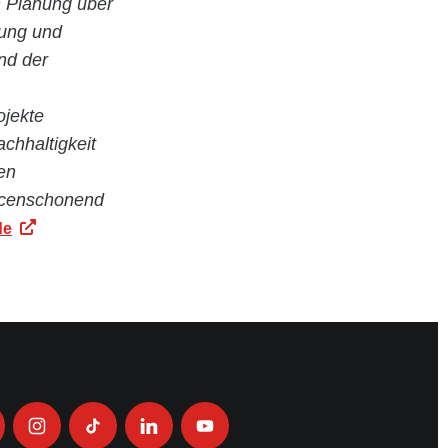
en Planung über
tung und
nd der
ojekte
achhaltigkeit
en
urcenschonend
de