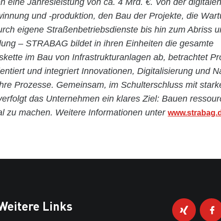
en eine Jahresleistung von ca. 4 Mrd. €. Von der digital
winnung und -produktion, den Bau der Projekte, die War
urch eigene Straßenbetriebsdienste bis hin zum Abriss u
ng – STRABAG bildet in ihren Einheiten die gesamte
ette im Bau von Infrastrukturanlagen ab, betrachtet Pr
entiert und integriert Innovationen, Digitalisierung und N
ihre Prozesse. Gemeinsam, im Schulterschluss mit stark
 verfolgt das Unternehmen ein klares Ziel: Bauen resso
al zu machen. Weitere Informationen unter
www.strabag.
Weitere Links