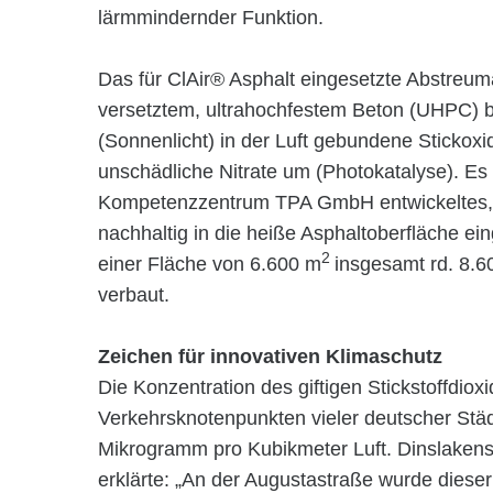
lärmmindernder Funktion.
Das für ClAir® Asphalt eingesetzte Abstreuma
versetztem, ultrahochfestem Beton (UHPC) b
(Sonnenlicht) in der Luft gebundene Stickox
unschädliche Nitrate um (Photokatalyse). E
Kompetenzzentrum TPA GmbH entwickeltes, i
nachhaltig in die heiße Asphaltoberfläche e
2
einer Fläche von 6.600 m
insgesamt rd. 8.6
verbaut.
Zeichen für innovativen Klimaschutz
Die Konzentration des giftigen Stickstoffdiox
Verkehrsknotenpunkten vieler deutscher Stä
Mikrogramm pro Kubikmeter Luft. Dinslakens
erklärte: „An der Augustastraße wurde dieser