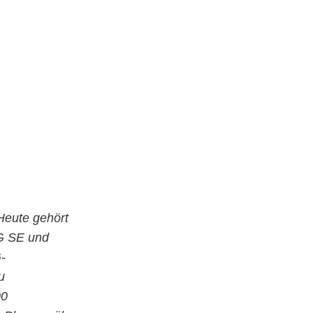
Heute gehört
G SE und
-
u
00