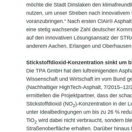
möchte die Stadt Dinslaken den klimafreundl
nutzen, um unser Streben nach innovativem 
voranzubringen.“ Nach ersten ClAir® Asphalt
eine stetig wachsende Zahl deutscher Komm
auf den innovativen Lösungsansatz der STRA
anderem Aachen, Erlangen und Oberhausen
Stickstoffdioxid-Konzentration sinkt um b
Die TPA GmbH hat den luftreinigenden Asph
Wissenschaft und Wirtschaft im vom Bund g
(Nachhaltiger HighTech-Asphalt, 7/2015–12/2
ermittelten die Projektpartner, dass der sch
Stickstoffdioxid (NO
)-Konzentration in der 
2
unter Idealbedingungen um bis zu 26 % redu
TiO
wird dabei nicht verbraucht, sondern ble
2
Straßenoberfläche erhalten. Darüber hinaus t