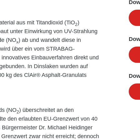
Dow
terial aus mit Titandioxid (TiO
)
2
aut unter Einwirkung von UV-Strahlung
Dow
ide (NO
) ab und wandelt diese in
x
s wird über ein vom STRABAG-
nnovatives Einbauverfahren direkt und
ingebunden. In Dinslaken wurden auf
00 kg des ClAir® Asphalt-Granulats
Dow
ids (NO
) überschreitet an den
2
dte den erlaubten EU-Grenzwert von 40
 Bürgermeister Dr. Michael Heidinger
 Grenzwert zwar nicht erreicht; dennoch