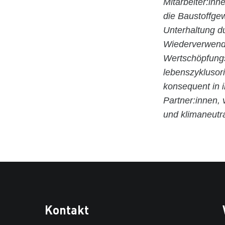
Mitarbeiter:inn
die Baustoffge
Unterhaltung d
Wiederverwendu
Wertschöpfungsk
lebenszyklusori
konsequent in 
Partner:innen,
und klimaneutr
Kontakt