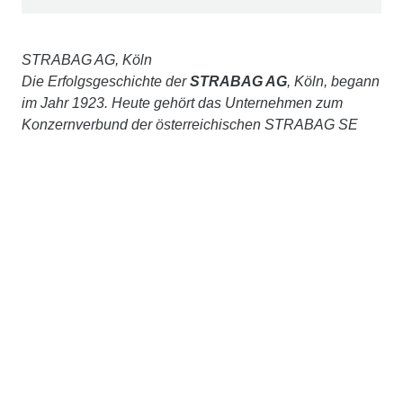
STRABAG AG, Köln
Die Erfolgsgeschichte der
STRABAG AG
, Köln, begann
im Jahr 1923. Heute gehört das Unternehmen zum
Konzernverbund der österreichischen STRABAG SE
und fungiert in Deutschland als Muttergesellschaft der
deutschen STRABAG-Konzerngesellschaften. Als
deutsche Marktführerin im Verkehrswegebau
erwirtschaftet das Unternehmen in diesem Geschäftsfeld
mit rund 15.000 Mitarbeiter:innen eine Jahresleistung
von ca. 4 Mrd. €. Von der digitalen Planung über die
Baustoffgewinnung und -produktion, den Bau der
Projekte, die Wartung und Unterhaltung durch eigene
Straßenbetriebsdienste bis hin zum Abriss und der
Wiederverwendung – STRABAG bildet in ihren
Einheiten die gesamte Wertschöpfungskette im Bau von
Infrastrukturanlagen ab, betrachtet Projekte