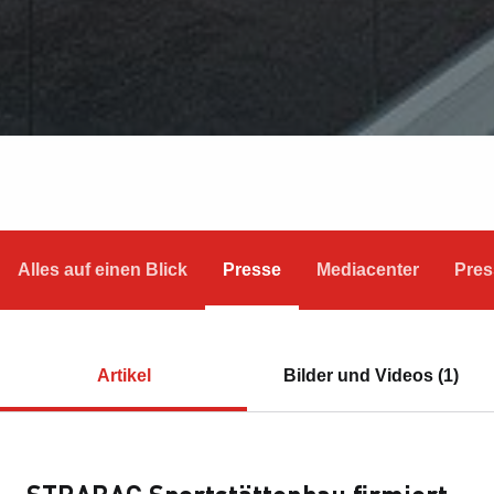
Alles auf einen Blick
Presse
Mediacenter
Pres
Artikel
Bilder und Videos (1)