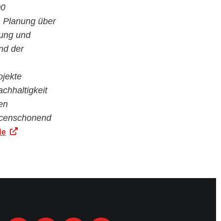
00
en Planung über
tung und
nd der
ojekte
achhaltigkeit
en
urcenschonend
de