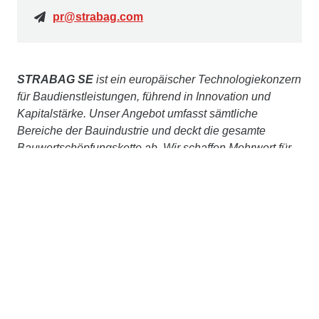
pr@strabag.com
STRABAG SE
ist ein europäischer Technologiekonzern
für Baudienstleistungen, führend in Innovation und
Kapitalstärke. Unser Angebot umfasst sämtliche
Bereiche der Bauindustrie und deckt die gesamte
Bauwertschöpfungskette ab. Wir schaffen Mehrwert für
unsere Kund:innen, indem wir Bauwerke ganzheitlich,
über den gesamten Lebenszyklus betrachten – von der
Konzeption über die Planung und Errichtung, den
Betrieb und das Facility Management, bis hin zur
Umnutzung oder den Rückbau. Dabei übernehmen wir
Verantwortung für Mensch und Umwelt: Wir arbeiten an
der Zukunft des Bauens und investieren in unsere
derzeit mehr als 250 Innovationsprojekte und 400
Nachhaltigkeitsprojekte. Durch das Engagement
unserer rd. 89.000 Mitarbeiter:innen erwirtschaften wir