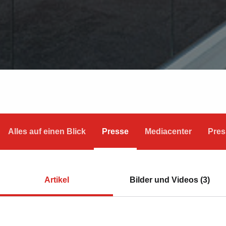
Alles auf einen Blick
Presse
Mediacenter
Pres
Artikel
Bilder und Videos (3)