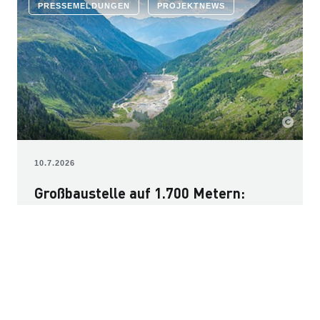
PRESSEMELDUNGEN
PROJEKTNEWS
10.7.2026
Großbaustelle auf 1.700 Metern:
STRABAG erweitert Wurtenspeicher
im Auftrag der Kelag
Für die Energiewende braucht es leistungsfähige
Speichermöglichkeiten. Der Wurtenspeicher ist das
Herzstück der Kelag-Kraftwerks­gruppe Fragant im
Mölltal auf 1.700 Metern Seehöhe. Der Damm wird um