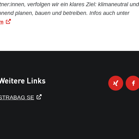
tner:innen, verfolgen wir ein klares Ziel: klimaneutral und
nend planen, bauen und betreiben. Infos auch unter
om
Weitere Links
STRABAG SE