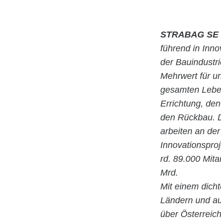
STRABAG SE
führend in Inn
der Bauindustr
Mehrwert für u
gesamten Leben
Errichtung, de
den Rückbau. D
arbeiten an der
Innovationspro
rd. 89.000 Mita
Mrd.
Mit einem dicht
Ländern und au
über Österreic