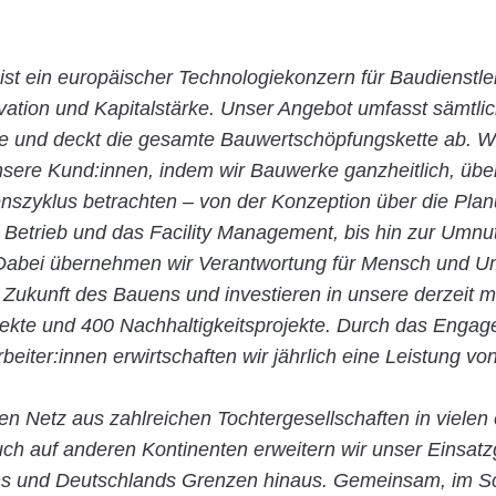
ist ein europäischer Technologiekonzern für Baudienstle
ovation und Kapitalstärke. Unser Angebot umfasst sämtli
ie und deckt die gesamte Bauwertschöpfungskette ab. Wi
nsere Kund:innen, indem wir Bauwerke ganzheitlich, übe
szyklus betrachten – von der Konzeption über die Pla
n Betrieb und das Facility Management, bis hin zur Umn
abei übernehmen wir Verantwortung für Mensch und Um
 Zukunft des Bauens und investieren in unsere derzeit m
jekte und 400 Nachhaltigkeitsprojekte. Durch das Enga
rbeiter:innen erwirtschaften wir jährlich eine Leistung vo
en Netz aus zahlreichen Tochtergesellschaften in vielen
ch auf anderen Kontinenten erweitern wir unser Einsatz
hs und Deutschlands Grenzen hinaus. Gemeinsam, im Sc