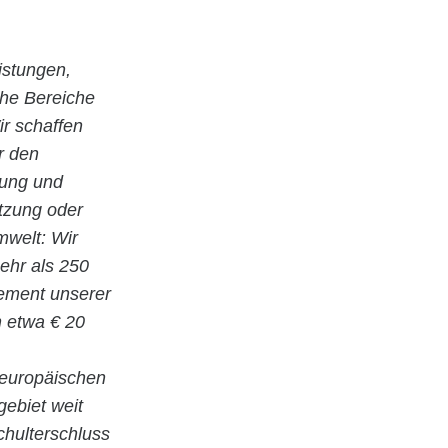
istungen,
che Bereiche
r schaffen
r den
nung und
utzung oder
welt: Wir
ehr als 250
gement unserer
n etwa € 20
 europäischen
gebiet weit
hulterschluss