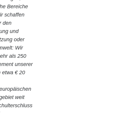
che Bereiche
r schaffen
r den
nung und
utzung oder
welt: Wir
ehr als 250
gement unserer
n etwa € 20
 europäischen
gebiet weit
hulterschluss