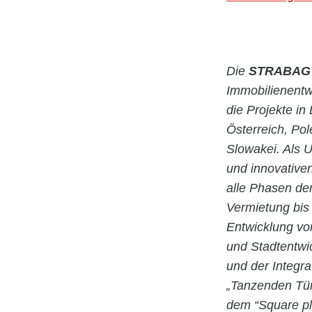
Die
STRABAG 
Immobilienentw
die Projekte in
Österreich, Po
Slowakei. Als
und innovative
alle Phasen der
Vermietung bis
Entwicklung vo
und Stadtentwi
und der Integra
„Tanzenden Tü
dem “Square pl