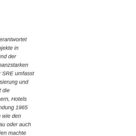
erantwortet
jekte in
und der
nanzstarken
r SRE umfasst
isierung und
 die
ern, Hotels
ündung 1965
n wie den
au oder auch
ien machte