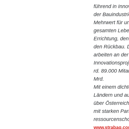
führend in Inn
der Bauindustr
Mehrwert für u
gesamten Leben
Errichtung, de
den Rückbau. D
arbeiten an der
Innovationspro
rd. 89.000 Mita
Mrd.
Mit einem dicht
Ländern und au
über Österreic
mit starken Par
ressourcenscho
www.strabag.c