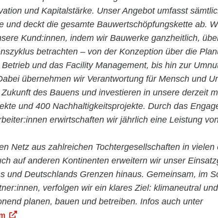
ovation und Kapitalstärke. Unser Angebot umfasst sämtli
ie und deckt die gesamte Bauwertschöpfungskette ab. Wi
nsere Kund:innen, indem wir Bauwerke ganzheitlich, übe
szyklus betrachten – von der Konzeption über die Pla
n Betrieb und das Facility Management, bis hin zur Umn
abei übernehmen wir Verantwortung für Mensch und Um
 Zukunft des Bauens und investieren in unsere derzeit m
jekte und 400 Nachhaltigkeitsprojekte. Durch das Enga
rbeiter:innen erwirtschaften wir jährlich eine Leistung vo
en Netz aus zahlreichen Tochtergesellschaften in vielen
ch auf anderen Kontinenten erweitern wir unser Einsatz
hs und Deutschlands Grenzen hinaus. Gemeinsam, im Sc
tner:innen, verfolgen wir ein klares Ziel: klimaneutral und
nend planen, bauen und betreiben. Infos auch unter
om