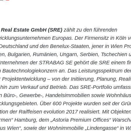
Real Estate GmbH (SRE)
zählt zu den führenden
icklungsunternehmen Europas. Der Firmensitz in Köln v
 Deutschland und den Benelux-Staaten, jener in Wien Pro
len, Bulgarien, Rumänien, Ungarn, Serbien, Tschechien 
 Unternehmen der STRABAG SE gehört die SRE einem fi
n Bautechnologiekonzern an. Das Leistungsspektrum de
 Projektentwicklung – von der Initiierung, Planung, Real
 hin zum Verkauf und Betrieb. Das SRE-Portfolio umfasst
n Büro-, Gewerbe-, Handelsimmobilien sowie Wohnhäus
cklungsgebieten. Über 600 Projekte wurden seit der Gr
tion der Raiffeisen evolution 2017 realisiert. Mit Objekte
rmen“ Hamburg, dem „Astoria Premium Offices“ Warsch
us Wien“, sowie der Wohnimmobilie „Lindengasse“ in W