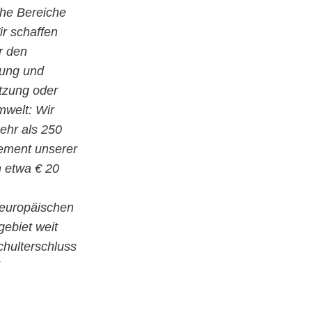
che Bereiche
r schaffen
r den
nung und
utzung oder
welt: Wir
ehr als 250
gement unserer
n etwa € 20
 europäischen
gebiet weit
hulterschluss