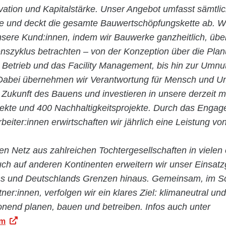
ovation und Kapitalstärke. Unser Angebot umfasst sämtli
ie und deckt die gesamte Bauwertschöpfungskette ab. Wi
nsere Kund:innen, indem wir Bauwerke ganzheitlich, übe
szyklus betrachten – von der Konzeption über die Pla
n Betrieb und das Facility Management, bis hin zur Umn
abei übernehmen wir Verantwortung für Mensch und Um
 Zukunft des Bauens und investieren in unsere derzeit m
jekte und 400 Nachhaltigkeitsprojekte. Durch das Enga
rbeiter:innen erwirtschaften wir jährlich eine Leistung vo
en Netz aus zahlreichen Tochtergesellschaften in vielen
ch auf anderen Kontinenten erweitern wir unser Einsatz
hs und Deutschlands Grenzen hinaus. Gemeinsam, im Sc
tner:innen, verfolgen wir ein klares Ziel: klimaneutral und
nend planen, bauen und betreiben. Infos auch unter
om