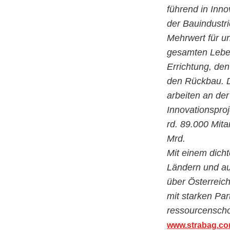
führend in Inn
der Bauindustr
Mehrwert für u
gesamten Leben
Errichtung, de
den Rückbau. D
arbeiten an der
Innovationspro
rd. 89.000 Mita
Mrd.
Mit einem dicht
Ländern und au
über Österreic
mit starken Par
ressourcenscho
www.strabag.c