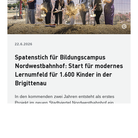
22.6.2026
Spatenstich für Bildungscampus
Nordwestbahnhof: Start für modernes
Lernumfeld für 1.600 Kinder in der
Brigittenau
In den kommenden zwei Jahren entsteht als erstes
Projekt im neuen Stadtviertel Nordwestbahnhof ein
moderner Bildungscampus für insgesamt 1.600 Kinder.
Der Bildungsneubau wird in Form eines PPP-Modells
umgesetzt, in welchem neben Planung und Errichtung
auch der langfristige Gebäudebetrieb sowie die
Finanzierung durch die Unternehmen HYPO NOE,