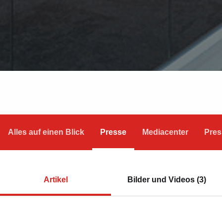
Alles auf einen Blick
Presse
Mediacenter
Pres
Artikel
Bilder und Videos (3)