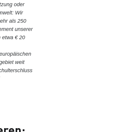
utzung oder
welt: Wir
ehr als 250
gement unserer
n etwa € 20
 europäischen
gebiet weit
hulterschluss
eren: