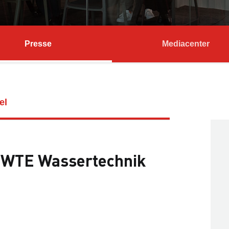
Presse
Mediacenter
el
r WTE Wassertechnik