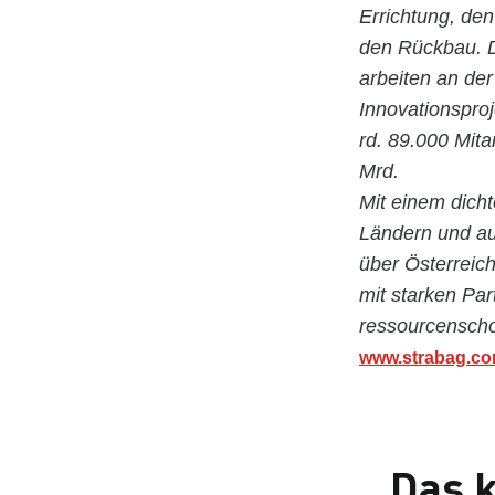
Errichtung, de
den Rückbau. D
arbeiten an der
Innovationspro
rd. 89.000 Mita
Mrd.
Mit einem dicht
Ländern und au
über Österreic
mit starken Par
ressourcenscho
www.strabag.c
Das k