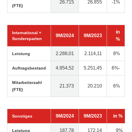
26.715
26.855
-1%
(FTE)
in
International +
9M/2024
9M/2023
Sondersparten
%
2.288,01
2.114,11
8%
Leistung
4.954,52
5.251,45
6%-
Auftragsbestand
Mitarbeiterzahl
21.373
20.210
6%
(FTE)
9M/2024
9M/2023
in %
Sonstiges
187,78
172,14
9%
Leistung