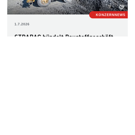
KONZERNNEWS
1.7.2026
STRABAG bündelt Baustoffgeschäft
unter neuer Dachmarke roxit
Die zentrale roxit-Baustofforganisation der STRABAG
ist in zwölf Ländern an über 300 Standorten vertreten
und darüber hinaus im internationalen Projektgeschäft
tätig. Rund 3.000 Mitarbeiter:innen arbeiten unter
anderem in 116 Betonmischanlagen, über 70
Steinbrüchen, 17 Sand- bzw. Kiesgruben sowie einem
Dutzend Bitumenemulsions- und PMB-Anlagen.
Weiterlesen