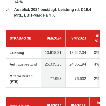
+4 %
Ausblick 2024 bestätigt: Leistung rd. € 19,4
Mrd., EBIT-Marge ≥ 4 %
in
9M/2024
9M/2023
STRABAG SE
%
13.618,21
13.642,34
0%
Leistung
25.335,23
24.361,94
4%
Auftragsbestand
Mitarbeiterzahl
77.953
76.632
2%
(FTE)
in
9M/2024
9M/2023
Nord + West