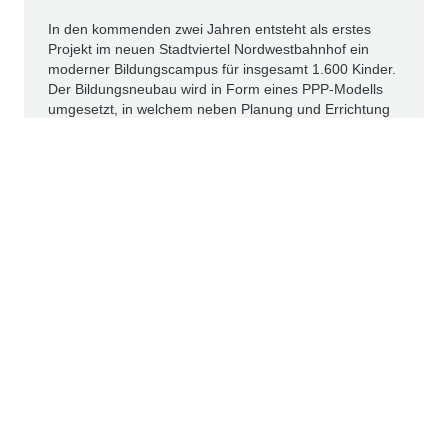
In den kommenden zwei Jahren entsteht als erstes
Projekt im neuen Stadtviertel Nordwestbahnhof ein
moderner Bildungscampus für insgesamt 1.600 Kinder.
Der Bildungsneubau wird in Form eines PPP-Modells
umgesetzt, in welchem neben Planung und Errichtung
auch der langfristige Gebäudebetrieb sowie die
Finanzierung durch die Unternehmen HYPO NOE,
STRABAG Real Estate und CAVERION sichergestellt
wird.
Weiterlesen
IR-NEWS
PRESSEMELDUNGEN