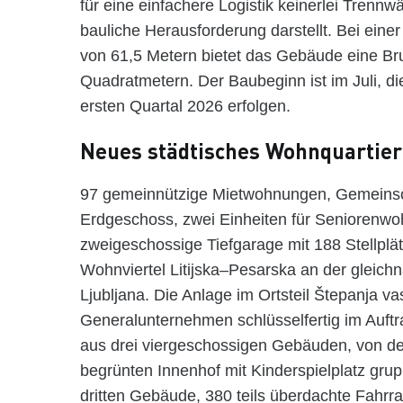
für eine einfachere Logistik keinerlei Trenn
bauliche Herausforderung darstellt. Bei eine
von 61,5 Metern bietet das Gebäude eine Br
Quadratmetern. Der Baubeginn ist im Juli, die
ersten Quartal 2026 erfolgen.
Neues städtisches Wohnquartier 
97 gemeinnützige Mietwohnungen, Gemeins
Erdgeschoss, zwei Einheiten für Seniorenw
zweigeschossige Tiefgarage mit 188 Stellplä
Wohnviertel Litijska–Pesarska an der gleic
Ljubljana. Die Anlage im Ortsteil Štepanja 
Generalunternehmen schlüsselfertig im Auftrag
aus drei viergeschossigen Gebäuden, von de
begrünten Innenhof mit Kinderspielplatz grup
dritten Gebäude, 380 teils überdachte Fahrr