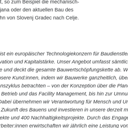
t, so zum Beispiel die mechanisch-
ljana oder den aktuellen Bau des
hn von Slovenj Gradec nach Celje.
ist ein europäischer Technologiekonzern für Baudienstle
ovation und Kapitalstärke. Unser Angebot umfasst sämtli
ie und deckt die gesamte Bauwertschöpfungskette ab. Wi
nsere Kund:innen, indem wir Bauwerke ganzheitlich, übe
szyklus betrachten – von der Konzeption über die Pla
n Betrieb und das Facility Management, bis hin zur Umn
abei übernehmen wir Verantwortung für Mensch und Um
 Zukunft des Bauens und investieren in unsere derzeit m
jekte und 400 Nachhaltigkeitsprojekte. Durch das Enga
rbeiter:innen erwirtschaften wir jährlich eine Leistung vo