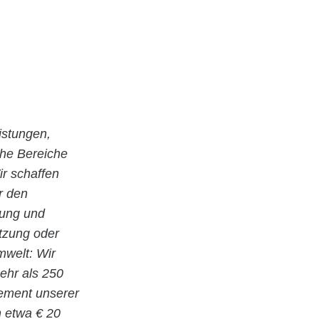
istungen,
che Bereiche
r schaffen
r den
nung und
utzung oder
welt: Wir
ehr als 250
gement unserer
n etwa € 20