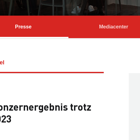
Presse
Mediacenter
el
nzernergebnis trotz
023