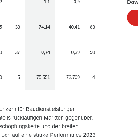
2
1,1
0,9
Dow
5
33
74,14
40,41
83
0
37
0,74
0,39
90
0
5
75.551
72.709
4
onzern für Baudienstleistungen
eils rückläufigen Märkten gegenüber.
chöpfungskette und der breiten
ch auf eine starke Performance 2023