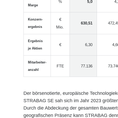
%
5,0
4,
Marge
€
Konzern-
630,51
472,4
ergebnis
Mio.
Ergebnis
€
6,30
4,6
je Aktien
Mitarbeiter-
FTE
77.136
73.74
anzahl
Der börsenotierte, europäische Technologiek
STRABAG SE sah sich im Jahr 2023 größtent
Durch die Abdeckung der gesamten Bauwerts
geografischen Präsenz kann STRABAG denno