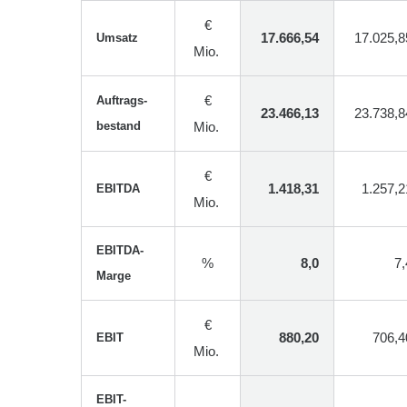
€
17.666,54
17.025,8
Umsatz
Mio.
€
Auftrags-
23.466,13
23.738,8
bestand
Mio.
€
1.418,31
1.257,2
EBITDA
Mio.
EBITDA-
%
8,0
7,
Marge
€
880,20
706,4
EBIT
Mio.
EBIT-