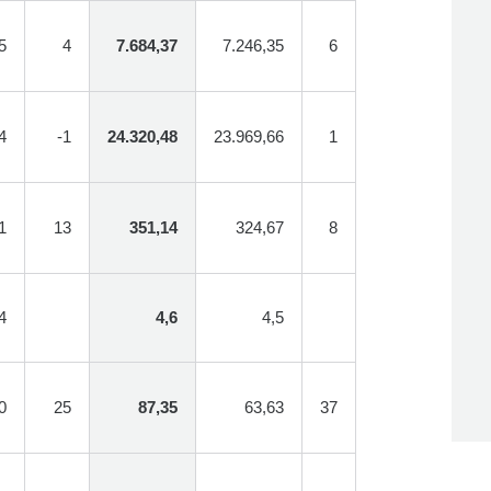
5
4
7.684,37
7.246,35
6
4
-1
24.320,48
23.969,66
1
1
13
351,14
324,67
8
4
4,6
4,5
0
25
87,35
63,63
37