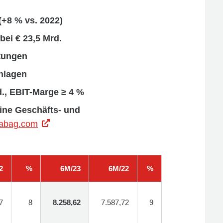
(+8 % vs. 2022)
bei € 23,5 Mrd.
tungen
hlagen
d., EBIT-Marge ≥ 4 %
ine Geschäfts- und
trabag.com
2
%
6M/23
6M/22
%
7
8
8.258,62
7.587,72
9