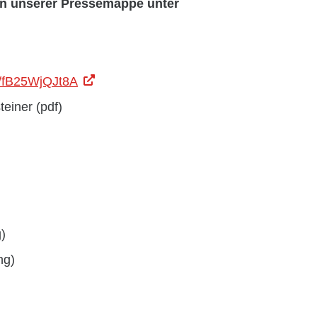
 in unserer Pressemappe unter
be/fB25WjQJt8A
einer (pdf)
)
ng)