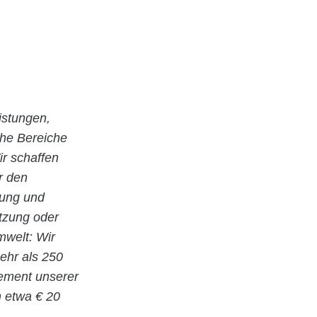
istungen,
che Bereiche
r schaffen
r den
nung und
utzung oder
welt: Wir
ehr als 250
gement unserer
n etwa € 20