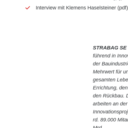
Interview mit Klemens Haselsteiner (pdf)
STRABAG SE
führend in Inn
der Bauindustr
Mehrwert für u
gesamten Leben
Errichtung, de
den Rückbau. D
arbeiten an der
Innovationspro
rd. 89.000 Mita
Mrd.