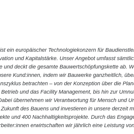
ist ein europäischer Technologiekonzern für Baudienstle
ovation und Kapitalstärke. Unser Angebot umfasst sämtli
ie und deckt die gesamte Bauwertschöpfungskette ab. Wi
nsere Kund:innen, indem wir Bauwerke ganzheitlich, übe
szyklus betrachten – von der Konzeption über die Pla
n Betrieb und das Facility Management, bis hin zur Umn
abei übernehmen wir Verantwortung für Mensch und Um
 Zukunft des Bauens und investieren in unsere derzeit m
jekte und 400 Nachhaltigkeitsprojekte. Durch das Enga
rbeiter:innen erwirtschaften wir jährlich eine Leistung vo