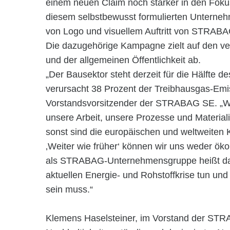
einem neuen Claim noch stärker in den Fo
diesem selbstbewusst formulierten Unterne
von Logo und visuellem Auftritt von STRAB
Die dazugehörige Kampagne zielt auf den ve
und der allgemeinen Öffentlichkeit ab.
„Der Bausektor steht derzeit für die Hälfte d
verursacht 38 Prozent der Treibhausgas-Emiss
Vorstandsvorsitzender der STRABAG SE. „W
unsere Arbeit, unsere Prozesse und Materiali
sonst sind die europäischen und weltweiten K
‚Weiter wie früher‘ können wir uns weder ök
als STRABAG-Unternehmensgruppe heißt das 
aktuellen Energie- und Rohstoffkrise tun und 
sein muss.“
Klemens Haselsteiner, im Vorstand der STR