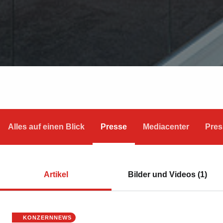
Alles auf einen Blick
Presse
Mediacenter
Pres
Artikel
Bilder und Videos (1)
KONZERNNEWS