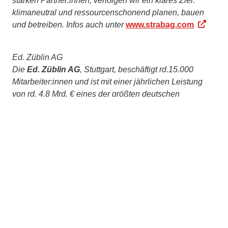
starken Partner:innen, verfolgen wir ein klares Ziel:
klimaneutral und ressourcenschonend planen, bauen
und betreiben. Infos auch unter
www.strabag.com
Ed. Züblin AG
Die
Ed. Züblin AG
, Stuttgart, beschäftigt rd.15.000
Mitarbeiter:innen und ist mit einer jährlichen Leistung
von rd. 4,8 Mrd. € eines der größten deutschen
Bauunternehmen. ZÜBLIN realisiert seit 1898
erfolgreich anspruchsvolle Bauprojekte im In- und
Ausland und ist im STRABAG-Konzern die führende
Marke für Hoch- und Ingenieurbau. Das
Leistungsspektrum umfasst alle baurelevanten
Aufgaben – vom komplexen Schlüsselfertigbau,
Ingenieur- und Tunnelbau bis hin zu Baulogistik,
Bauwerkserhaltung, Spezialtiefbau, Holz- oder
Stahlbau. Gestützt auf das Know-how ihrer Zentralen
Technik bietet ZÜBLIN zudem integriertes Planen und