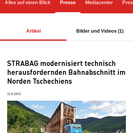
Alles auf einen Blick
Presse
Mediacenter
Pres
Artikel
Bilder und Videos (1)
STRABAG modernisiert technisch
herausfordernden Bahnabschnitt im
Norden Tschechiens
11.8.2021