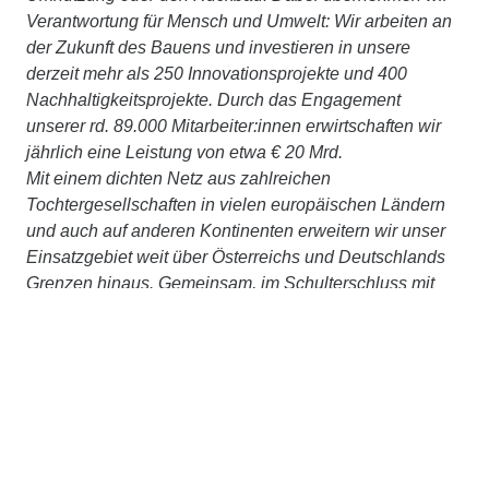
Verantwortung für Mensch und Umwelt: Wir arbeiten an
der Zukunft des Bauens und investieren in unsere
derzeit mehr als 250 Innovationsprojekte und 400
Nachhaltigkeitsprojekte. Durch das Engagement
unserer rd. 89.000 Mitarbeiter:innen erwirtschaften wir
jährlich eine Leistung von etwa € 20 Mrd.
Mit einem dichten Netz aus zahlreichen
Tochtergesellschaften in vielen europäischen Ländern
und auch auf anderen Kontinenten erweitern wir unser
Einsatzgebiet weit über Österreichs und Deutschlands
Grenzen hinaus. Gemeinsam, im Schulterschluss mit
starken Partner:innen, verfolgen wir ein klares Ziel:
klimaneutral und ressourcenschonend planen, bauen
und betreiben. Infos auch unter
www.strabag.com
STRABAG ist in
Tschechien
seit 1991 präsent und
erwirtschaftet mit ca. 4.000 Mitarbeiterinnen und
Mitarbeitern eine Leistung von rd. € 825 Mio. Mehr