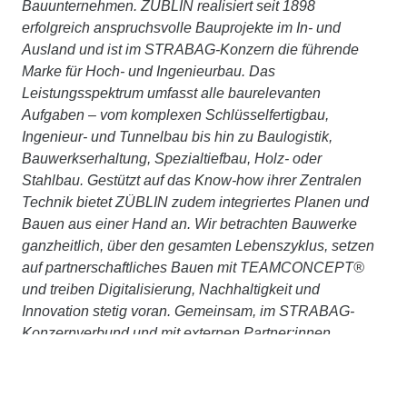
Bauunternehmen. ZÜBLIN realisiert seit 1898
erfolgreich anspruchsvolle Bauprojekte im In- und
Ausland und ist im STRABAG-Konzern die führende
Marke für Hoch- und Ingenieurbau. Das
Leistungsspektrum umfasst alle baurelevanten
Aufgaben – vom komplexen Schlüsselfertigbau,
Ingenieur- und Tunnelbau bis hin zu Baulogistik,
Bauwerkserhaltung, Spezialtiefbau, Holz- oder
Stahlbau. Gestützt auf das Know-how ihrer Zentralen
Technik bietet ZÜBLIN zudem integriertes Planen und
Bauen aus einer Hand an. Wir betrachten Bauwerke
ganzheitlich, über den gesamten Lebenszyklus, setzen
auf partnerschaftliches Bauen mit TEAMCONCEPT®
und treiben Digitalisierung, Nachhaltigkeit und
Innovation stetig voran. Gemeinsam, im STRABAG-
Konzernverbund und mit externen Partner:innen,
arbeiten wir konsequent daran, Planen und Bauen
ressourcenschonend und klimaneutral zu machen.
Weitere Informationen unter
www.zueblin.de