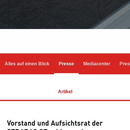
Alles auf einen Blick
Presse
Mediacenter
Pres
Artikel
Vorstand und Aufsichtsrat der