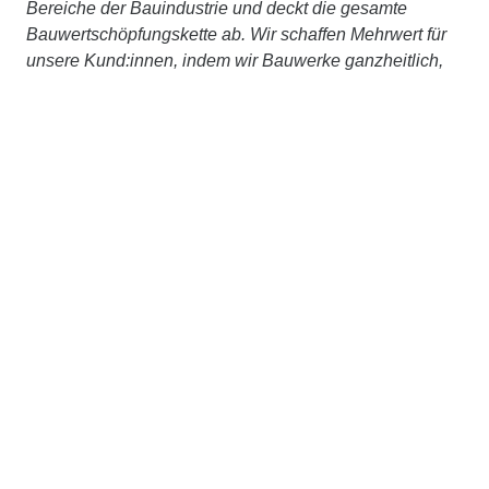
Bereiche der Bauindustrie und deckt die gesamte
Bauwertschöpfungskette ab. Wir schaffen Mehrwert für
unsere Kund:innen, indem wir Bauwerke ganzheitlich,
über den gesamten Lebenszyklus betrachten – von der
Konzeption über die Planung und Errichtung, den
Betrieb und das Facility Management, bis hin zur
Umnutzung oder den Rückbau. Dabei übernehmen wir
Verantwortung für Mensch und Umwelt: Wir arbeiten an
der Zukunft des Bauens und investieren in unsere
derzeit mehr als 250 Innovationsprojekte und 400
Nachhaltigkeitsprojekte. Durch das Engagement
unserer rd. 89.000 Mitarbeiter:innen erwirtschaften wir
jährlich eine Leistung von etwa € 20 Mrd.
Mit einem dichten Netz aus zahlreichen
Tochtergesellschaften in vielen europäischen Ländern
und auch auf anderen Kontinenten erweitern wir unser
Einsatzgebiet weit über Österreichs und Deutschlands
Grenzen hinaus. Gemeinsam, im Schulterschluss mit
starken Partner:innen, verfolgen wir ein klares Ziel: