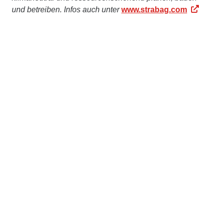
und betreiben. Infos auch unter
www.strabag.com
In
Rumänien
ist der Konzern seit 1991 tätig. 1.400
Mitarbeiterinnen und Mitarbeiter erbringen jährlich eine
Leistung von über € 200 Mio. Nähere Informationen zu
STRABAG in Rumänien finden Sie unter
www.strabag.ro
Kontakt
STRABAG SE
Donau-City-Str. 9
1220 Wien
Österreich