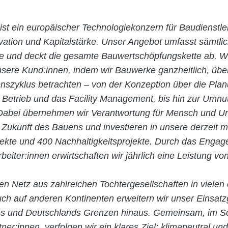
ist ein europäischer Technologiekonzern für Baudienstle
ovation und Kapitalstärke. Unser Angebot umfasst sämtli
ie und deckt die gesamte Bauwertschöpfungskette ab. Wi
nsere Kund:innen, indem wir Bauwerke ganzheitlich, übe
szyklus betrachten – von der Konzeption über die Pla
n Betrieb und das Facility Management, bis hin zur Umn
abei übernehmen wir Verantwortung für Mensch und Um
 Zukunft des Bauens und investieren in unsere derzeit m
jekte und 400 Nachhaltigkeitsprojekte. Durch das Enga
rbeiter:innen erwirtschaften wir jährlich eine Leistung vo
en Netz aus zahlreichen Tochtergesellschaften in vielen
ch auf anderen Kontinenten erweitern wir unser Einsatz
hs und Deutschlands Grenzen hinaus. Gemeinsam, im Sc
tner:innen, verfolgen wir ein klares Ziel: klimaneutral und