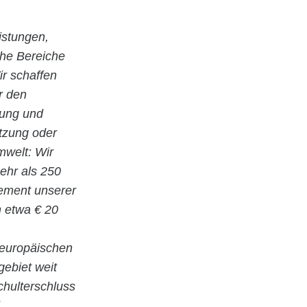
istungen,
che Bereiche
r schaffen
r den
nung und
utzung oder
welt: Wir
ehr als 250
gement unserer
n etwa € 20
 europäischen
gebiet weit
hulterschluss