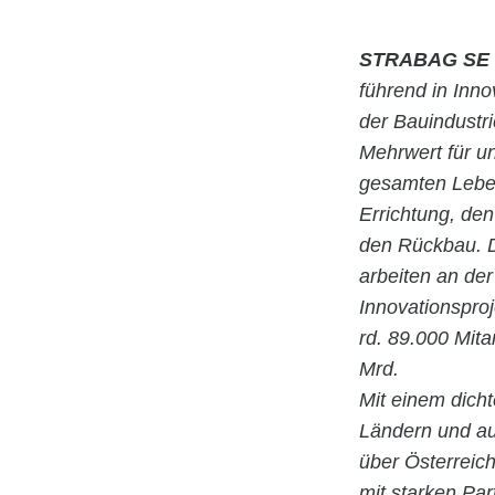
STRABAG SE
führend in Inn
der Bauindustr
Mehrwert für u
gesamten Leben
Errichtung, de
den Rückbau. D
arbeiten an der
Innovationspro
rd. 89.000 Mita
Mrd.
Mit einem dicht
Ländern und au
über Österreic
mit starken Par