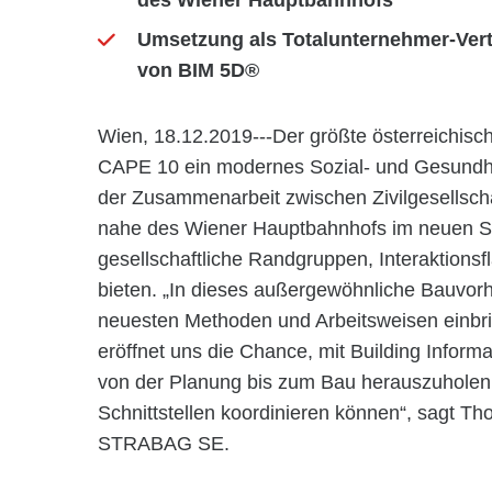
des Wiener Hauptbahnhofs
Umsetzung als Totalunternehmer-Vert
von BIM 5D®
Wien, 18.12.2019---Der größte österreichis
CAPE 10 ein modernes Sozial- und Gesundhe
der Zusammenarbeit zwischen Zivilgesellscha
nahe des Wiener Hauptbahnhofs im neuen So
gesellschaftliche Randgruppen, Interaktions
bieten. „In dieses außergewöhnliche Bauvorh
neuesten Methoden und Arbeitsweisen einbri
eröffnet uns die Chance, mit Building Infor
von der Planung bis zum Bau herauszuholen,
Schnittstellen koordinieren können“, sagt Th
STRABAG SE.