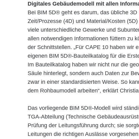
Digitales Gebäudemodell mit allen Informa
Bei BIM 5D® geht es darum, das übliche 3D
Zeit/Prozesse (4D) und Material/Kosten (5D)
viele unterschiedliche Gewerke und Subunte
allen notwendigen Informationen füttern zu k
der Schnittstellen. „Für CAPE 10 haben wir e
eigenen BIM 5D®-Bauteilkatalog für die Ers
Im Bauteilkatalog haben wir nicht nur die g
Säule hinterlegt, sondern auch Daten zur B
zwar in einer standardisierten Weise. So ka
dem Rohbaumodell arbeiten“, erklärt Christ
Das vorliegende BIM 5D®-Modell wird ständi
TGA-Abteilung (Technische Gebäudeausrüst
Prüfung der Leitungsführung durch; sie sorgte
Leitungen die richtigen Auslässe vorgesehen