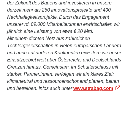
der Zukunft des Bauens und investieren in unsere
derzeit mehr als 250 Innovationsprojekte und 400
Nachhaltigkeitsprojekte. Durch das Engagement
unserer rd. 89.000 Mitarbeiter:innen erwirtschaften wir
jährlich eine Leistung von etwa € 20 Mrd.
Mit einem dichten Netz aus zahlreichen
Tochtergesellschaften in vielen europäischen Ländern
und auch auf anderen Kontinenten erweitern wir unser
Einsatzgebiet weit über Österreichs und Deutschlands
Grenzen hinaus. Gemeinsam, im Schulterschluss mit
starken Partner:innen, verfolgen wir ein klares Ziel:
klimaneutral und ressourcenschonend planen, bauen
und betreiben. Infos auch unter
www.strabag.com
Die STRABAG ist mit rund 1000 Mitarbeitenden in
der
Schweiz
an über 20 Standorten vertreten. Mit einer
innovativen und breiten Leistungspalette sind wir die
kompetente Partnerin für Bauvorhaben jeglicher Art. Wir