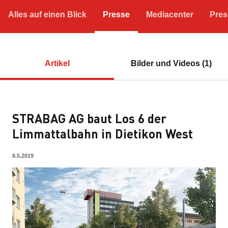
Alles auf einen Blick
Presse
Mediacenter
Pres
Artikel
Bilder und Videos (1)
STRABAG AG baut Los 6 der
Limmattalbahn in Dietikon West
8.5.2019