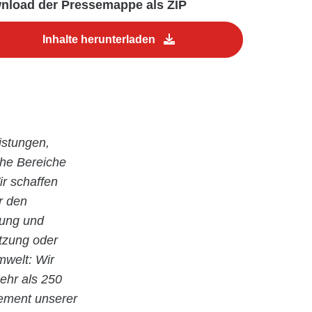
nload der Pressemappe als ZIP
Inhalte herunterladen
istungen,
che Bereiche
r schaffen
r den
nung und
utzung oder
welt: Wir
ehr als 250
gement unserer