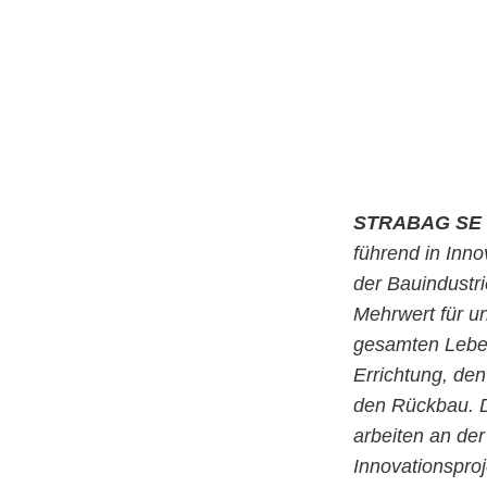
STRABAG SE
führend in Inn
der Bauindustr
Mehrwert für u
gesamten Leben
Errichtung, de
den Rückbau. D
arbeiten an der
Innovationspro