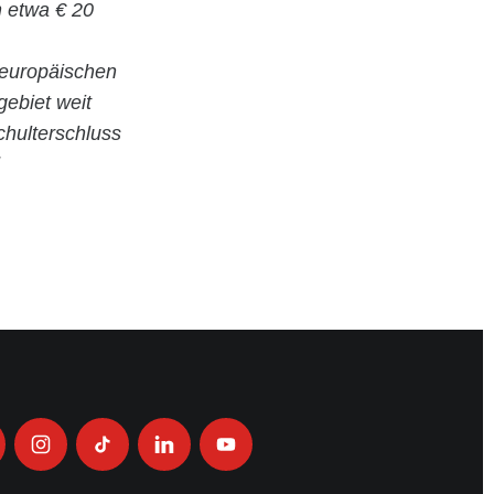
n etwa € 20
 europäischen
gebiet weit
hulterschluss