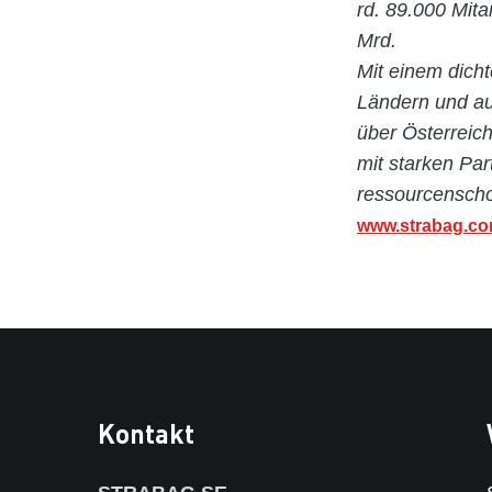
rd. 89.000 Mita
Mrd.
Mit einem dicht
Ländern und au
über Österreic
mit starken Par
ressourcenscho
www.strabag.c
Kontakt