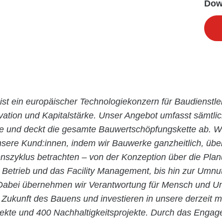
Dow
ist ein europäischer Technologiekonzern für Baudienstle
ovation und Kapitalstärke. Unser Angebot umfasst sämtli
ie und deckt die gesamte Bauwertschöpfungskette ab. Wi
nsere Kund:innen, indem wir Bauwerke ganzheitlich, übe
szyklus betrachten – von der Konzeption über die Pla
n Betrieb und das Facility Management, bis hin zur Umn
abei übernehmen wir Verantwortung für Mensch und Um
 Zukunft des Bauens und investieren in unsere derzeit m
jekte und 400 Nachhaltigkeitsprojekte. Durch das Enga