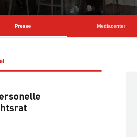
Presse
Mediacenter
el
ersonelle
htsrat