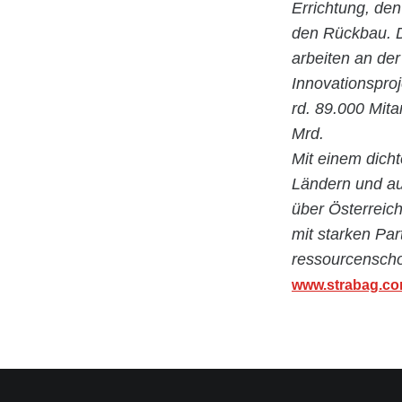
Errichtung, de
den Rückbau. D
arbeiten an der
Innovationspro
rd. 89.000 Mita
Mrd.
Mit einem dicht
Ländern und au
über Österreic
mit starken Par
ressourcenscho
www.strabag.c