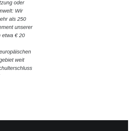
utzung oder
welt: Wir
ehr als 250
gement unserer
n etwa € 20
 europäischen
gebiet weit
hulterschluss