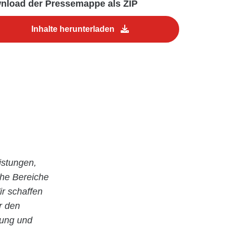
nload der Pressemappe als ZIP
Inhalte herunterladen
istungen,
che Bereiche
r schaffen
r den
nung und