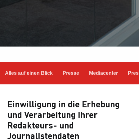
Alles auf einen Blick
Presse
Mediacenter
Pres
Einwilligung in die Erhebung
und Verarbeitung Ihrer
Redakteurs- und
Journalistendaten