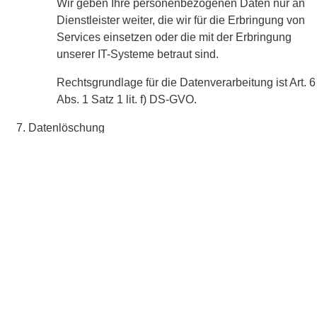
Wir geben Ihre personenbezogenen Daten nur an
Dienstleister weiter, die wir für die Erbringung von
Services einsetzen oder die mit der Erbringung
unserer IT-Systeme betraut sind.
Rechtsgrundlage für die Datenverarbeitung ist Art. 6
Abs. 1 Satz 1 lit. f) DS-GVO.
Datenlöschung
Wir speichern Ihre Daten nur so lange, wie sie für die
Erfüllung des Zwecks, zu dem sie erhoben wurden,
erforderlich sind bzw. Ihre Einwilligung vorliegt und keine
anderweitige Rechtsgrundlage für eine fortwährende
Verarbeitung besteht, insbesondere gesetzliche oder
vertragliche Aufbewahrungsfristen.
Betroffenenrechte
Für die Ausübung der Ihnen zustehenden Rechte und
wenn Sie sich im Zusammenhang mit der Verarbeitung